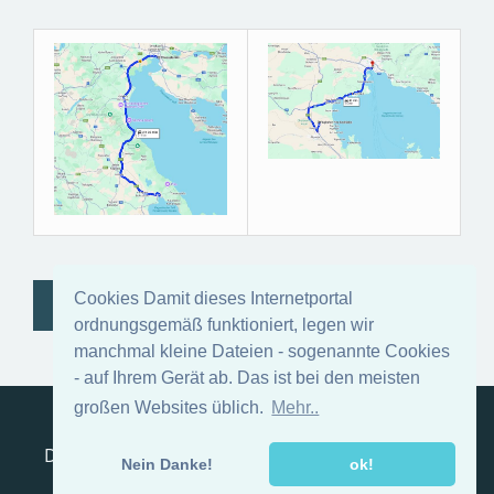
Cookies Damit dieses Internetportal
PILION, FERIENHAUS PILION
ordnungsgemäß funktioniert, legen wir
manchmal kleine Dateien - sogenannte Cookies
- auf Ihrem Gerät ab. Das ist bei den meisten
großen Websites üblich.
Mehr..
Reiseanfrage
Impressum
Kontakt
AGB
Datenschutzerklärung
Pilion, Ferienhaus Pilion
Nein Danke!
ok!
Vorteile, wenn Sie nach Thessaloniki fliegen