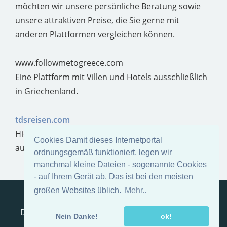
möchten wir unsere persönliche Beratung sowie
unsere attraktiven Preise, die Sie gerne mit
anderen Plattformen vergleichen können.
www.followmetogreece.com
Eine Plattform mit Villen und Hotels ausschließlich
in Griechenland.
tdsreisen.com
Hier finden Sie attraktive Pauschalreiseangebote
Cookies Damit dieses Internetportal
aus aller Welt.
ordnungsgemäß funktioniert, legen wir
manchmal kleine Dateien - sogenannte Cookies
- auf Ihrem Gerät ab. Das ist bei den meisten
großen Websites üblich.
Mehr..
Reiseanfrage
Impressum
Kontakt
AGB
Datenschutzerklärung
Pilion, Ferienhaus Pilion
Nein Danke!
ok!
Vorteile, wenn Sie nach Thessaloniki fliegen