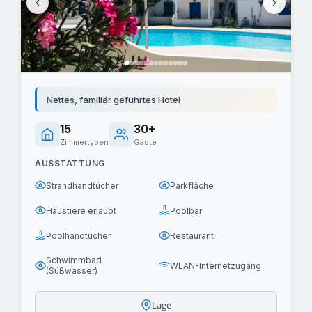
Nettes, familiär geführtes Hotel
15
30+
Zimmertypen
Gäste
AUSSTATTUNG
Strandhandtücher
Parkfläche
Haustiere erlaubt
Poolbar
Poolhandtücher
Restaurant
Schwimmbad
WLAN-Internetzugang
(Süßwasser)
Lage