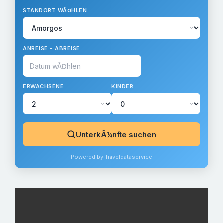
STANDORT WÃ¤HLEN
ANREISE - ABREISE
ERWACHSENE
KINDER
UnterkÃ¼nfte suchen
Powered by Traveldataservice