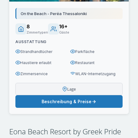
On the Beach - Peréa Thessaloniki
8
16+
Zimmertypen
Gäste
AUSSTATTUNG
Strandhandtücher
Parkfläche
Haustiere erlaubt
Restaurant
Zimmerservice
WLAN-Internetzugang
Lage
Beschreibung & Preise
Eona Beach Resort by Greek Pride