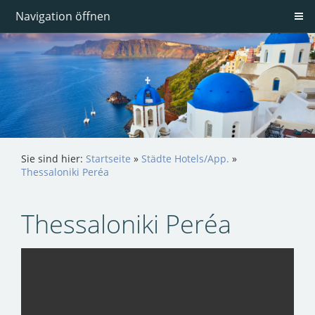
Navigation öffnen
Sie sind hier:
Startseite
»
Städte Hotels/App.
»
Thessaloniki Peréa
Thessaloniki Peréa