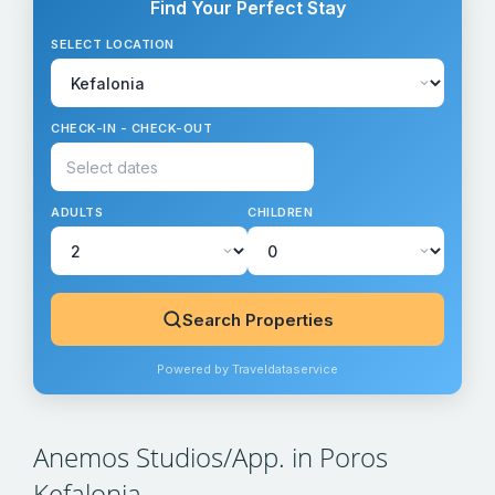
Find Your Perfect Stay
SELECT LOCATION
CHECK-IN - CHECK-OUT
ADULTS
CHILDREN
Search Properties
Powered by Traveldataservice
Anemos Studios/App. in Poros
Kefalonia