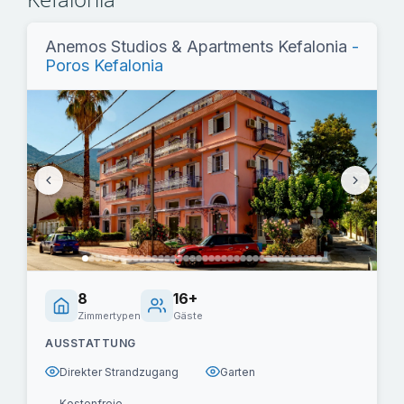
Anemos Studios & Apartments Kefalonia
-
Poros Kefalonia
8
16+
Zimmertypen
Gäste
AUSSTATTUNG
Direkter Strandzugang
Garten
Kostenfreie