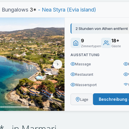
l Bungalows
3*
- Nea Styra (Evia island)
2 Stunden von Athen entfernt
9
18+
Zimmertypen
Gäste
AUSSTATTUNG
Massage
Restaurant
Wassersport
Lage
Beschreibung 
* - in Marmari