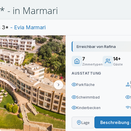
3* - in Marmari
s
3*
- Evia Marmari
Erreichbar von Rafina
7
14+
Zimmertypen
Gäste
AUSSTATTUNG
Parkfläche
Schwimmbad
Kinderbecken
Lage
Beschreibung 