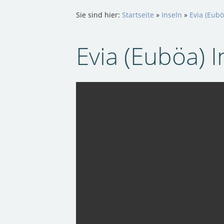
Sie sind hier:
Startseite
»
Inseln
»
Evia (Eubö
Evia (Euböa) I