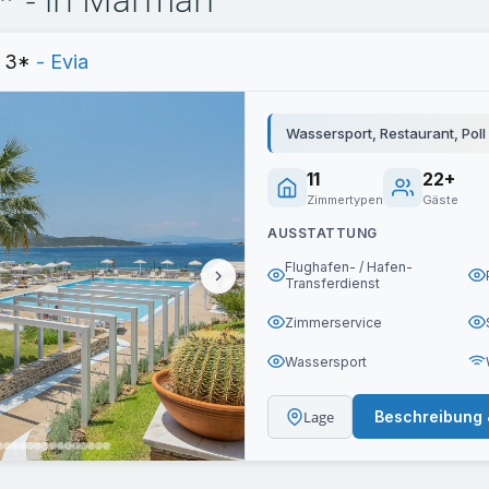
l
3*
- Evia
Wassersport, Restaurant, Poll
11
22+
Zimmertypen
Gäste
AUSSTATTUNG
Flughafen- / Hafen-
Transferdienst
Zimmerservice
Wassersport
Lage
Beschreibung 