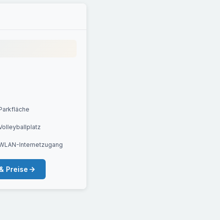
Parkfläche
Volleyballplatz
WLAN-Internetzugang
& Preise