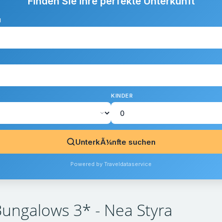
Finden Sie Ihre perfekte Unterkunft
N
KINDER
UnterkÃ¼nfte suchen
Powered by Traveldataservice
ungalows 3* - Nea Styra